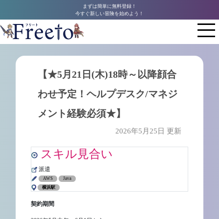
まずは簡単に無料登録！
今すぐ新しい冒険を始めよう！
【★5月21日(木)18時～以降顔合
わせ予定！ヘルプデスク/マネジ
メント経験必須★】
2026年5月25日 更新
スキル見合い
派遣
AWS
Java
横浜駅
契約期間