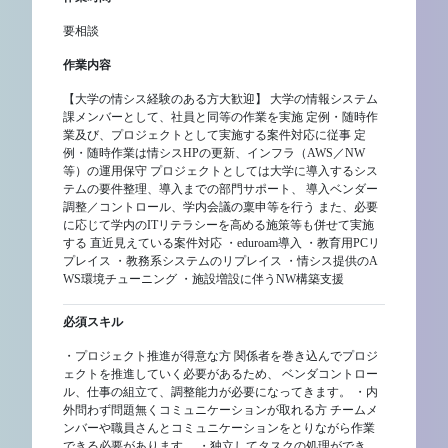
要相談
作業内容
【大学の情シス経験のある方大歓迎】 大学の情報システム
課メンバーとして、社員と同等の作業を実施 定例・随時作
業及び、プロジェクトとして実施する案件対応に従事 定
例・随時作業は情シスHPの更新、インフラ（AWS／NW
等）の運用保守 プロジェクトとしては大学に導入するシス
テムの要件整理、導入までの部門サポート、 導入ベンダー
調整／コントロール、学内会議の稟申等を行う また、必要
に応じて学内のITリテラシーを高める施策等も併せて実施
する 直近見えている案件対応 ・eduroam導入 ・教育用PCリ
プレイス ・教務系システムのリプレイス ・情シス提供のA
WS環境チューニング ・施設増設に伴うNW構築支援
必須スキル
・プロジェクト推進が得意な方 関係者を巻き込んでプロジ
ェクトを推進していく必要があるため、 ベンダコントロー
ル、仕事の組立て、調整能力が必要になってきます。 ・内
外問わず問題無くコミュニケーションが取れる方 チームメ
ンバーや職員さんとコミュニケーションをとりながら作業
できる必要があります。 ・独立してタスクの処理ができ、