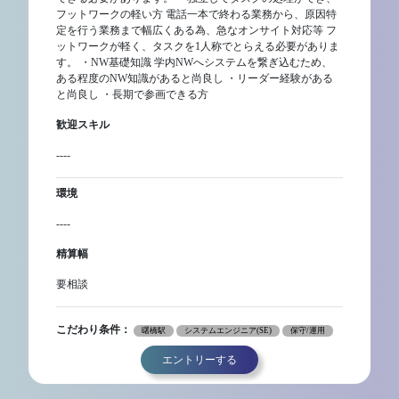
フットワークの軽い方 電話一本で終わる業務から、原因特
定を行う業務まで幅広くある為、急なオンサイト対応等 フ
ットワークが軽く、タスクを1人称でとらえる必要がありま
す。 ・NW基礎知識 学内NWへシステムを繋ぎ込むため、
ある程度のNW知識があると尚良し ・リーダー経験がある
と尚良し ・長期で参画できる方
歓迎スキル
----
環境
----
精算幅
要相談
こだわり条件：
曙橋駅
システムエンジニア(SE)
保守/運用
エントリーする