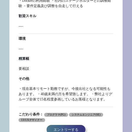
・Dockerの利用経験 ・社内のステークホルダーとの調整経
験 ・要件定義及び調整を自走して行える
歓迎スキル
----
環境
----
精算幅
要相談
その他
・現在基本リモート勤務ですが、今後出社となる可能性も
あります。 ・40歳未満の方を希望致します。 ・弊社よりグ
ループ全体で15名程度参画しているお客様となります。
こだわり条件：
プログラマ(PG)
システムエンジニア(SE)
UI/UXデザイナー
エントリーする