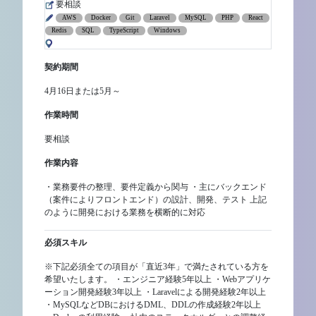
要相談
AWS
Docker
Git
Laravel
MySQL
PHP
React
Redis
SQL
TypeScript
Windows
契約期間
4月16日または5月～
作業時間
要相談
作業内容
・業務要件の整理、要件定義から関与 ・主にバックエンド
（案件によりフロントエンド）の設計、開発、テスト 上記
のように開発における業務を横断的に対応
必須スキル
※下記必須全ての項目が「直近3年」で満たされている方を
希望いたします。 ・エンジニア経験5年以上 ・Webアプリケ
ーション開発経験3年以上 ・Laravelによる開発経験2年以上
・MySQLなどDBにおけるDML、DDLの作成経験2年以上