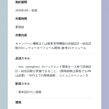
契約期間
2026年4月～長期
作業時間
要相談
作業内容
キャンペーン機能または顧客管理機能の詳細設計～結合試
験(SI1) →ウォーターフォール開発 (参考)スケジュール
必須スキル
・Java（springboot）のバックエンド開発を一人称で詳細設
計～結合試験が実施できること。 (開発経験は最低でも4年
は必要) ・AWS上での開発経験 ・コミュニケーション力
歓迎スキル
・基本設計のご経験
環境