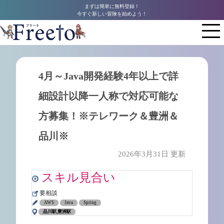
まずは簡単に無料登録！
今すぐ新しい冒険を始めよう！
4月～Java開発経験4年以上で詳
細設計以降一人称で対応可能な
方募集！※テレワーク＆豊洲＆
品川※
2026年3月31日 更新
スキル見合い
要相談
AWS
Java
Spring
品川駅,豊洲駅