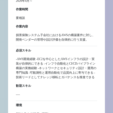
2026年4月～
作業時間
要相談
作業内容
損害保険システム子会社におけるAWSの構築案件に対し、
開発ベンダーの管理や設計評価を自律的に行う支援。
必須スキル
-AWS開発経験 -EC2を中心としたAWSインフラの設計・実
装が自律的にできる -インフラ自動化とCI/CDパイプライン
構築の実務経験 -ネットワークとセキュリティ設計・運用の
専門知識 -可観測性と運用自動化で品質向上に寄与できる -
技術リードとしてナレッジ移転とガバナンスを推進できる
歓迎スキル
----
環境