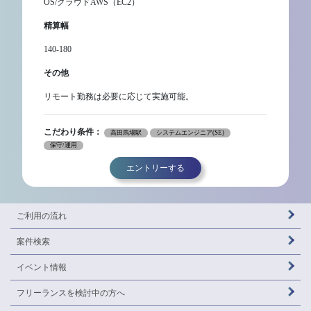
OS/クラウドAWS（EC2）
精算幅
140-180
その他
リモート勤務は必要に応じて実施可能。
こだわり条件：
高田馬場駅
システムエンジニア(SE)
保守/運用
エントリーする
ご利用の流れ
案件検索
イベント情報
フリーランスを
検討中の方へ