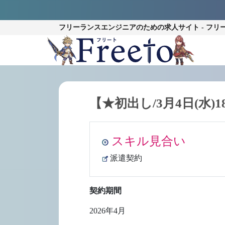
フリーランスエンジニアのための
求人サイト - フリ
【★初出し/3月4日(水)1
スキル見合い
派遣契約
契約期間
2026年4月