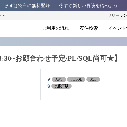
まずは簡単に無料登録！ 今すぐ新しい冒険を始めよう！
ート
フリーラ
ご利用の流れ
案件検索
イベント
8:30~お顔合わせ予定/PL/SQL尚可★】
AWS
PL/SQL
SQL
九段下駅