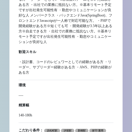
ある方 ・出社での業務に抵抗ない方。※基本リモート予定
ですが出社発生可能性有 ・勤怠やコミュニケーションが良
好な人 メンバークラス ・バックエンドJava(SpringBoot)、フ
ロントエンドJavascriptが一人称で対応可能な方。 ・PHPで
開発経験がある方※短くても可 ・開発経験が3.5年以上ある
方※自走できる方 ・出社での業務に抵抗ない方。※基本リ
モート予定ですが出社発生可能性有 ・勤怠やコミュニケー
ションが良好な人
歓迎スキル
・設計書、コードのレビュワーとしての経験がある方 ・リ
ーダー、サブリーダー経験がある方 ・AWS、PHPの経験が
ある方
環境
----
精算幅
140-180h
こだわり条件：
浜松町駅
汐留駅
新橋駅
保守/運用