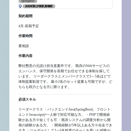
SpringBoot
浜松町駅,汐留駅,新橋駅
契約期間
4月-長期予定
作業時間
要相談
作業内容
弊社懇意の元請け担当直案件です。 既存のWebサービスの
エンハンス、保守開発を長期でお任せできる体制を探して
います。 リーダークラスとメンバークラスで3～5名ほどで
体制提案歓迎です。 最小2名のセット提案も可能ですが、ど
ちらも戦力となる方に限ります。
必須スキル
リーダークラス ・バックエンドJava(SpringBoot)、フロント
エンドJavascriptが一人称で対応可能な方。 ・PHPで開発経
験がある方※短くても可 ・既存システムの調査分析から開
発の経験がある方。 ・開発経験が5年以上ある方※自走でき
る方 ・リーダーとして3～6名程度のチームを率いた経験が