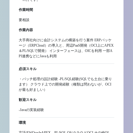
作業時間
要相談
作業内容
大手商社向けに会計システムの構築を行う案件 ERPパッケ
ージ（ERPCloud）の導入と、周辺PaaS開発（OCI上にAPEX
＆PL/SQLで開発） インターフェースは、OICを利用 一部A
PI連携などにJavaも利用
必須スキル
・バッチ処理の設計経験 -PL/SQL経験(SQLでも土台に乗り
ます） クラウド上での開発経験（種類は問わないが、OCI
が最も好ましい）
歓迎スキル
-Javaの実装経験
環境
言語/FWOracleAPEX、PL/SQL OS/クラウドOCI その他OI