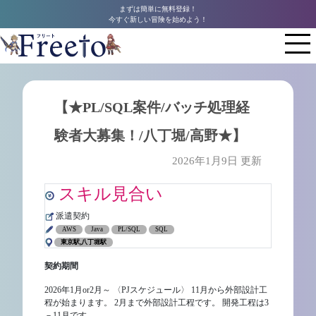
まずは簡単に無料登録！
今すぐ新しい冒険を始めよう！
【★PL/SQL案件/バッチ処理経
験者大募集！/八丁堀/高野★】
2026年1月9日 更新
スキル見合い
派遣契約
AWS
Java
PL/SQL
SQL
東京駅,八丁堀駅
契約期間
2026年1月or2月～ 〈PJスケジュール〉 11月から外部設計工
程が始まります。 2月まで外部設計工程です。 開発工程は3
－11月です。