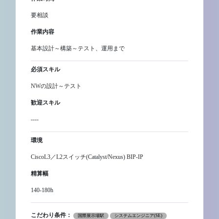
要相談
作業内容
基本設計～構築～テスト、運用まで
必須スキル
NWの設計～テスト
歓迎スキル
----
環境
CiscoL3／L2スイッチ(Catalyst/Nexus) BIP-IP
精算幅
140-180h
こだわり条件：
国際展示場駅
システムエンジニア(SE)