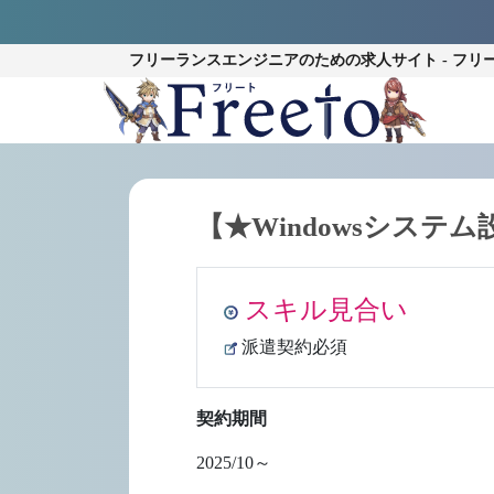
フリーランスエンジニアのための
求人サイト - フリ
【★Windowsシス
スキル見合い
派遣契約必須
契約期間
2025/10～