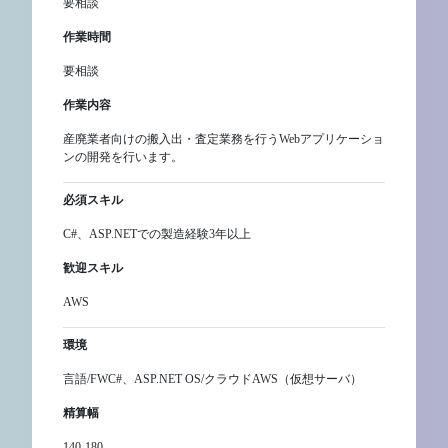
要相談
作業時間
要相談
作業内容
産廃業者向けの搬入出・査定業務を行うWebアプリケーショ
ンの開発を行います。
必須スキル
C#、ASP.NETでの製造経験3年以上
歓迎スキル
AWS
環境
言語/FWC#、ASP.NET OS/クラウドAWS（仮想サーバ）
精算幅
140-180