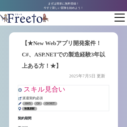
まずは簡単に無料登録！
今すぐ新しい冒険を始めよう！
【★New Webアプリ開発案件！
C#、ASP.NETでの製造経験3年以
上ある方！★】
2025年7月5日 更新
スキル見合い
派遣契約必須
AWS
C#
C#.NET
秋葉原駅
契約期間