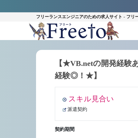
フリーランスエンジニアのための
求人サイト - フリ
【★VB.netの開発
経験◎！★】
スキル見合い
派遣契約
契約期間