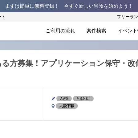
まずは簡単に無料登録！ 今すぐ新しい冒険を始めよう！
ート
フリーラ
ご利用の流れ
案件検索
イベント
経験ある方募集！アプリケーション保守・改
AWS
VB.NET
九段下駅