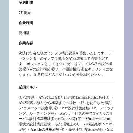
契約期間
7月開始
作業時間
要相談
作業内容
決済代行会社様のインフラ構築要員を募集いたします。 デ
ータセンターのインフラ環境をAWS環境にて構築予定で
す。 ポジションとしては4つございます。 ①AWSの設計構
築 ②NWの設計構築 ③サーバ設計構築 ④セキュリティにな
ります。 応募時にどのポジションかを記載ください。
必須スキル
①-③共通 ・AWSの知識または経験(Lambda,Route53等) ① ・
AWS環境の設計から構築までの経験 ・JP1を使用した経験
(パラメーター設定等) ② ・NW設計構築経験((LB、スイッチ
ング、ルーティング等) ・AWSサービスの中でNW周りのサ
ービス設計構築経験(DirectConnect等) ③ ・WindowsorLinux
環境の設計構築経験 ・仮想環境上のサーバ構築経験(VMWa
re等) ・Ansibleの使用経験 ④ ・脆弱性管理(Tenable等) ・SIE