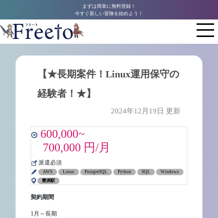
まずは簡単に無料登録！
今すぐ新しい冒険を始めよう！
【★長期案件！Linux運用保守の
経験者！★】
2024年12月19日 更新
600,000~
700,000 円/月
派遣必須
AWS
Linux
PostgreSQL
Python
SQL
Windows
豊洲駅
契約期間
1月～長期