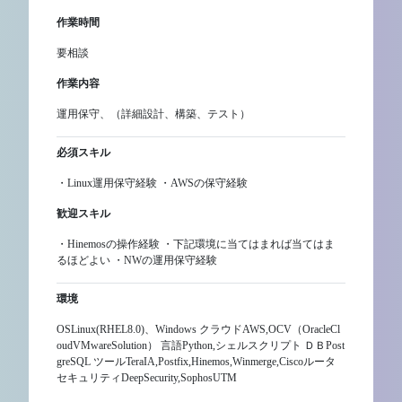
作業時間
要相談
作業内容
運用保守、（詳細設計、構築、テスト）
必須スキル
・Linux運用保守経験 ・AWSの保守経験
歓迎スキル
・Hinemosの操作経験 ・下記環境に当てはまれば当てはま
るほどよい ・NWの運用保守経験
環境
OSLinux(RHEL8.0)、Windows クラウドAWS,OCV（OracleCl
oudVMwareSolution） 言語Python,シェルスクリプト ＤＢPost
greSQL ツールTeraIA,Postfix,Hinemos,Winmerge,Ciscoルータ
セキュリティDeepSecurity,SophosUTM