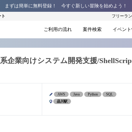
まずは簡単に無料登録！ 今すぐ新しい冒険を始めよう！
ート
フリーラ
ご利用の流れ
案件検索
イベント
業向けシステム開発支援/ShellScript
AWS
Java
Python
SQL
品川駅