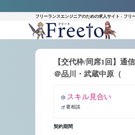
フリーランスエンジニアのための
求人サイト - フリ
【交代枠/同席1回】通信系企
＠品川・武蔵中原（
スキル見合い
要相談
契約期間