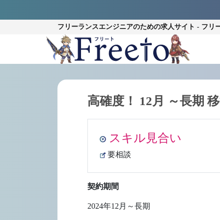
フリーランスエンジニアのための
求人サイト - フリ
高確度！ 12月 ～長期 移
スキル見合い
要相談
契約期間
2024年12月～長期