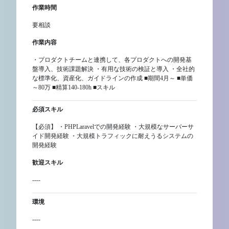
作業時間
要相談
作業内容
・プロダクトチームと連携して、各プロダクトへの開発基
盤導入、技術課題解決 ・有用な技術の検証と導入 ・全社的
な標準化、資産化、ガイドラインの作成 ■期間4月～ ■単価
～80万 ■精算140-180h ■スキル
必須スキル
【必須】 ・PHPLaravelでの開発経験 ・大規模なサーバーサ
イド開発経験 ・大規模トラフィックに耐えうるシステムの
開発経験
歓迎スキル
----
環境
----