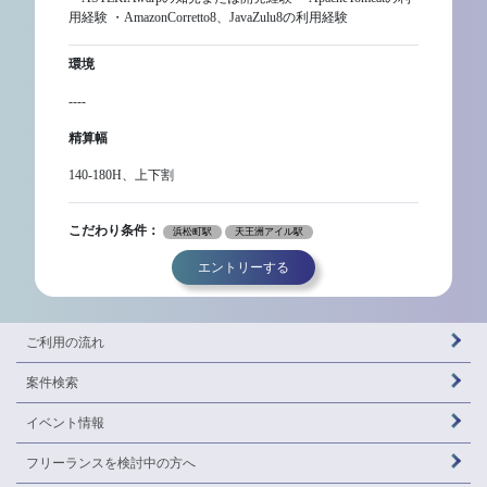
用経験 ・AmazonCorretto8、JavaZulu8の利用経験
環境
----
精算幅
140-180H、上下割
こだわり条件：
浜松町駅
天王洲アイル駅
エントリーする
ご利用の流れ
案件検索
イベント情報
フリーランスを
検討中の方へ