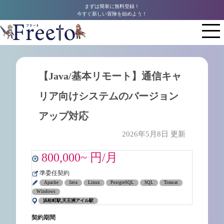
まずは簡単に無料登録！
今すぐ新しい冒険を始めよう！
【Java/基本リモート】通信キャ
リア向けシステムのバージョン
アップ対応
2026年5月8日 更新
800,000~ 円/月
準委任契約
Apache
Java
Linux
PostgreSQL
SQL
Tomcat
Windows
浜松町駅,天王洲アイル駅
契約期間