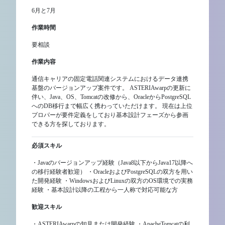
6月と7月
作業時間
要相談
作業内容
通信キャリアの固定電話関連システムにおけるデータ連携
基盤のバージョンアップ案件です。 ASTERIAwarpの更新に
伴い、Java、OS、Tomcatの改修から、OracleからPostgreSQL
へのDB移行まで幅広く携わっていただけます。 現在は上位
プロパーが要件定義をしており基本設計フェーズから参画
できる方を探しております。
必須スキル
・Javaのバージョンアップ経験（Java8以下からJava17以降へ
の移行経験者歓迎） ・OracleおよびPostgreSQLの双方を用い
た開発経験 ・WindowsおよびLinuxの双方のOS環境での実務
経験 ・基本設計以降の工程から一人称で対応可能な方
歓迎スキル
・ASTERIAwarpの知見または開発経験 ・ApacheTomcatの利