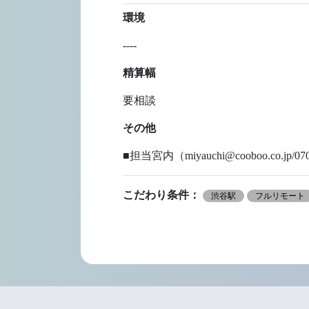
環境
----
精算幅
要相談
その他
■担当宮内（miyauchi@cooboo.co.jp/070
こだわり条件：
渋谷駅
フルリモート