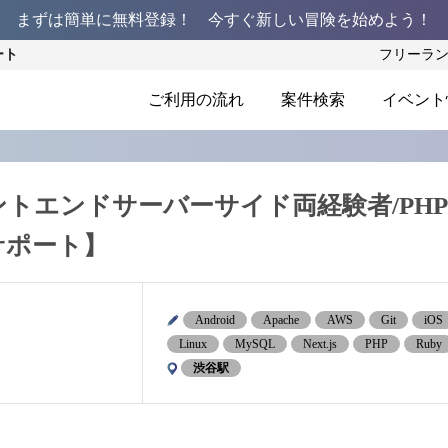
まずは簡単に無料登録！ 今すぐ新しい冒険を始めよう！
ート
フリーラ
ご利用の流れ
案件検索
イベント
トエンドサーバーサイド両経験者/PHP
マーサポート】
Android
Apache
AWS
Git
iOS
Linux
MySQL
Next.js
PHP
Ruby
渋谷駅