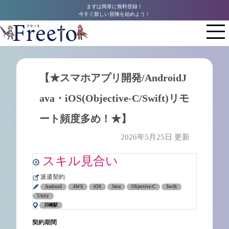
まずは簡単に無料登録！
今すぐ新しい冒険を始めよう！
【★スマホアプリ開発/AndroidJ
ava・iOS(Objective-C/Swift)リモ
ート頻度多め！★】
2026年5月25日 更新
スキル見合い
派遣契約
Android
AWS
iOS
Java
Objective-C
Swift
Unity
川崎駅
契約期間