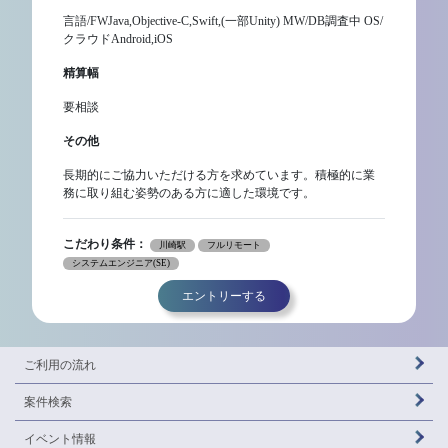
言語/FWJava,Objective-C,Swift,(一部Unity) MW/DB調査中 OS/
クラウドAndroid,iOS
精算幅
要相談
その他
長期的にご協力いただける方を求めています。積極的に業
務に取り組む姿勢のある方に適した環境です。
こだわり条件：
川崎駅
フルリモート
システムエンジニア(SE)
エントリーする
ご利用の流れ
案件検索
イベント情報