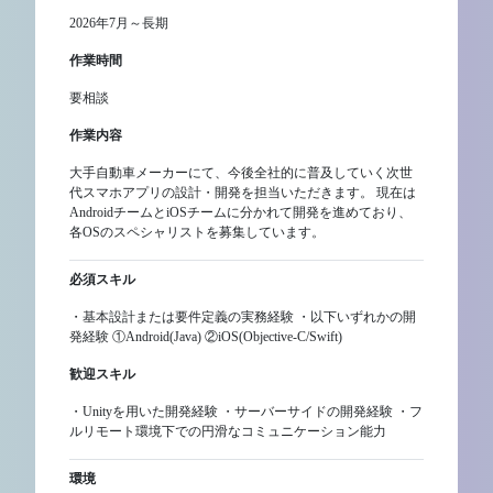
2026年7月～長期
作業時間
要相談
作業内容
大手自動車メーカーにて、今後全社的に普及していく次世
代スマホアプリの設計・開発を担当いただきます。 現在は
AndroidチームとiOSチームに分かれて開発を進めており、
各OSのスペシャリストを募集しています。
必須スキル
・基本設計または要件定義の実務経験 ・以下いずれかの開
発経験 ①Android(Java) ②iOS(Objective-C/Swift)
歓迎スキル
・Unityを用いた開発経験 ・サーバーサイドの開発経験 ・フ
ルリモート環境下での円滑なコミュニケーション能力
環境