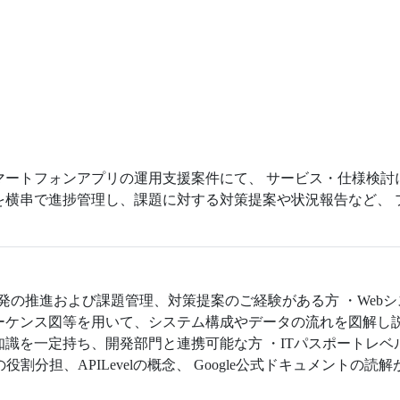
マートフォンアプリの運用支援案件にて、 サービス・仕様検
を横串で進捗管理し、課題に対する対策提案や状況報告など、
開発の推進および課題管理、対策提案のご経験がある方 ・Web
ーケンス図等を用いて、システム構成やデータの流れを図解し
を一定持ち、開発部門と連携可能な方 ・ITパスポートレベルのI
割分担、APILevelの概念、 Google公式ドキュメントの読