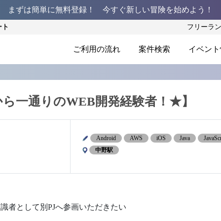
まずは簡単に無料登録！ 今すぐ新しい冒険を始めよう！
ート
フリーラ
ご利用の流れ
案件検索
イベント
から一通りのWEB開発経験者！★】
Android
AWS
iOS
Java
JavaScr
中野駅
後は有識者として別PJへ参画いただきたい