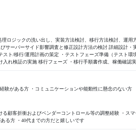
処理ロジックの洗い出し、実装方法検討、移行方法検討、運用方
びサーバーサイド影響調査と修正設計方法の検討 詳細設計・
・テスト/移行/運用計画の策定 ・テストフェーズ準備（テスト
受け入れ検証の実施 移行フェーズ ・移行手順書作成、稼働確認
発経験がある方 ・コミュニケーションや能動性に懸念のない方
ける顧客折衝およびベンダーコントロール等の調整経験 ・スマート
識がある方 ・40代までの方だと嬉しいです