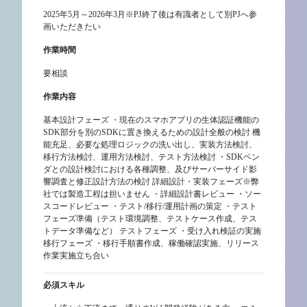
2025年5月～2026年3月※PJ終了後は有識者として別PJへ参
画いただきたい
作業時間
要相談
作業内容
基本設計フェーズ ・現在のスマホアプリの生体認証機能の
SDK部分を別のSDKに置き換えるための設計全般の検討 機
能充足、必要な処理ロジックの洗い出し、実装方法検討、
移行方法検討、運用方法検討、テスト方法検討 ・SDKベン
ダとの設計検討における各種調整、及びサーバーサイド影
響調査と修正設計方法の検討 詳細設計・実装フェーズ※弊
社では製造工程は担いません ・詳細設計書レビュー ・ソー
スコードレビュー ・テスト/移行/運用計画の策定 ・テスト
フェーズ準備（テスト環境調整、テストケース作成、テス
トデータ準備など） テストフェーズ ・受け入れ検証の実施
移行フェーズ ・移行手順書作成、稼働確認実施、リリース
作業実施立ち合い
必須スキル