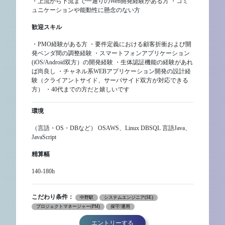
・上流から下流まで一通りのWeb開発経験がある方 ・コミ
ュニケーションや能動性に懸念のない方
歓迎スキル
・PMO経験がある方 ・要件定義における顧客折衝および開
発ベンダ間の調整経験 ・スマートフォンアプリケーション
(iOS/Android双方）の開発経験 ・生体認証機能の経験があれ
ば尚良し ・チャネル系WEBアプリケーション開発の設計経
験（クライアントサイド、サーバサイド双方が対応できる
方） ・40代までの方だと嬉しいです
環境
（言語・OS・DBなど） OSAWS、Linux DBSQL 言語Java、
JavaScript
精算幅
140-180h
こだわり条件：
中野駅
システムエンジニア(SE)
プロジェクトマネージャー(PM)
保守/運用
エントリーする