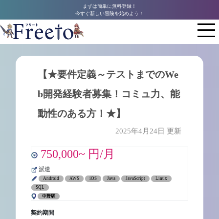
まずは簡単に無料登録！
今すぐ新しい冒険を始めよう！
【★要件定義～テストまでのWe
b開発経験者募集！コミュ力、能
動性のある方！★】
2025年4月24日 更新
750,000~ 円/月
派遣
Android
AWS
iOS
Java
JavaScript
Linux
SQL
中野駅
契約期間