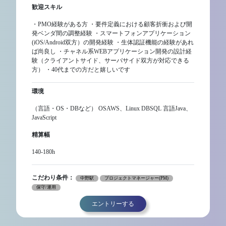
歓迎スキル
・PMO経験がある方 ・要件定義における顧客折衝および開
発ベンダ間の調整経験 ・スマートフォンアプリケーション
(iOS/Android双方）の開発経験 ・生体認証機能の経験があれ
ば尚良し ・チャネル系WEBアプリケーション開発の設計経
験（クライアントサイド、サーバサイド双方が対応できる
方） ・40代までの方だと嬉しいです
環境
（言語・OS・DBなど） OSAWS、Linux DBSQL 言語Java、
JavaScript
精算幅
140-180h
こだわり条件：
中野駅
プロジェクトマネージャー(PM)
保守/運用
エントリーする