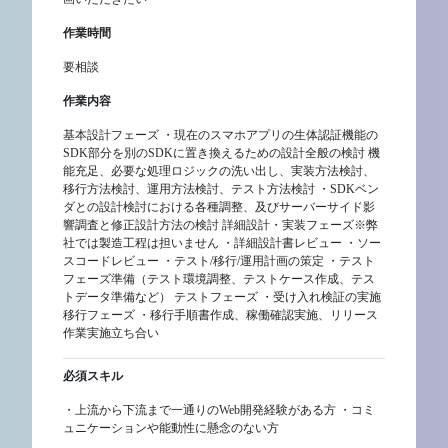
作業時間
要相談
作業内容
基本設計フェーズ ・現在のスマホアプリの生体認証機能の
SDK部分を別のSDKに置き換えるための設計全般の検討 機
能充足、必要な処理ロジックの洗い出し、実装方法検討、
移行方法検討、運用方法検討、テスト方法検討 ・SDKベン
ダとの設計検討における各種調整、及びサーバーサイド影
響調査と修正設計方法の検討 詳細設計・実装フェーズ※弊
社では製造工程は担いません ・詳細設計書レビュー ・ソー
スコードレビュー ・テスト/移行/運用計画の策定 ・テスト
フェーズ準備（テスト環境調整、テストケース作成、テス
トデータ準備など） テストフェーズ ・受け入れ検証の実施
移行フェーズ ・移行手順書作成、稼働確認実施、リリース
作業実施立ち合い
必須スキル
・上流から下流まで一通りのWeb開発経験がある方 ・コミ
ュニケーションや能動性に懸念のない方