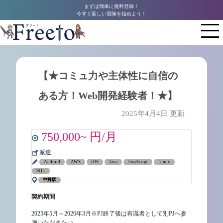
まずは簡単に無料登録！
今すぐ新しい冒険を始めよう！
【★コミュ力や主体性に自信の
ある方！Web開発経験者！★】
2025年4月4日 更新
750,000~ 円/月
派遣
Android
AWS
iOS
Java
JavaScript
Linux
SQL
中野駅
契約期間
2025年5月～2026年3月※PJ終了後は有識者として別PJへ参
画いただきたい