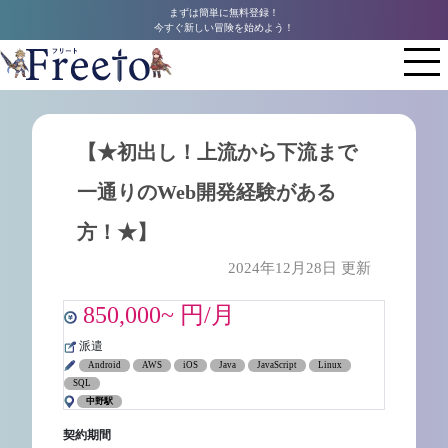
まずは簡単に無料登録！
今すぐ新しい冒険を始めよう！
【★初出し！上流から下流まで
一通りのWeb開発経験がある
方！★】
2024年12月28日 更新
850,000~ 円/月
派遣
Android
AWS
iOS
Java
JavaScript
Linux
SQL
中野駅
契約期間