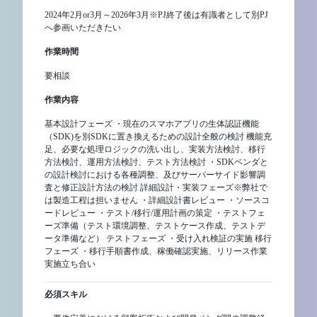
2024年2月or3月～2026年3月※PJ終了後は有識者として別PJ
へ参画いただきたい
作業時間
要相談
作業内容
基本設計フェーズ ・現在のスマホアプリの生体認証機能
（SDK)を別SDKに置き換えるための設計全般の検討 機能充
足、必要な処理ロジックの洗い出し、実装方法検討、移行
方法検討、運用方法検討、テスト方法検討 ・SDKベンダと
の設計検討における各種調整、及びサーバーサイド影響調
査と修正設計方法の検討 詳細設計・実装フェーズ※弊社で
は製造工程は担いません ・詳細設計書レビュー ・ソースコ
ードレビュー ・テスト/移行/運用計画の策定 ・テストフェ
ーズ準備（テスト環境調整、テストケース作成、テストデ
ータ準備など） テストフェーズ ・受け入れ検証の実施 移行
フェーズ ・移行手順書作成、稼働確認実施、リリース作業
実施立ち合い
必須スキル