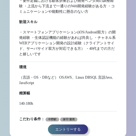
・要件定義における顧客折衝および開発ベンダ間の調整経
験 ・上流から下流まで一通りのWeb開発経験がある方 ・コ
ミュニケーションや能動性に懸念のない方
歓迎スキル
・スマートフォンアプリケーション(iOS/Android双方）の開
発経験 ・生体認証機能の経験があれば尚良し ・チャネル系
WEBアプリケーション開発の設計経験（クライアントサイ
ド、サーバサイド双方が対応できる方） ・40代までの方だ
と嬉しいです
環境
（言語・OS・DBなど） OSAWS、Linux DBSQL 言語Java、
JavaScript
精算幅
140-180h
こだわり条件：
中野駅
保守/運用
エントリーする