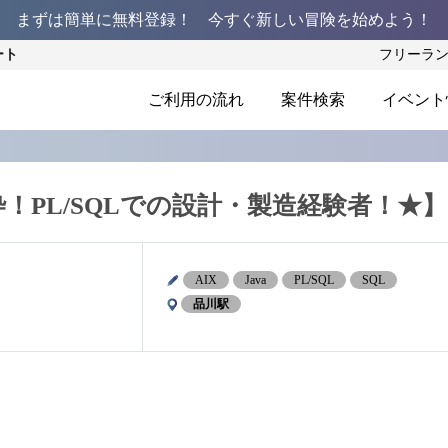
まずは簡単に無料登録！ 今すぐ新しい冒険を始めよう！
ート
フリーラ
ご利用の流れ
案件検索
イベント
！PL/SQLでの設計・製造経験者！★】
AIX
Java
PL/SQL
SQL
品川駅