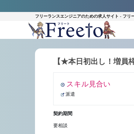
フリーランスエンジニアのための
求人サイト - フリ
【★本日初出し！増員枠
スキル見合い
派遣
契約期間
要相談