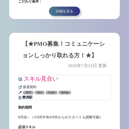
こだわり条件：
詳細を見る
【★PMO募集！コミュニケーシ
ョンしっかり取れる方！★】
2026年7月25日 更新
スキル見合い
派遣契約
AWS
Java
Linux
Spring
豊洲駅
契約期間
8月頭～（※8月中旬や9月からのスタートも調整可能）
必須スキル