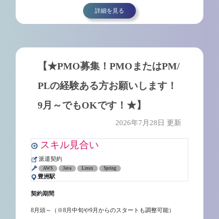
詳細を見る
【★PMO募集！PMOまたはPM/
PLの経験ある方お願いします！
9月～でもOKです！★】
2026年7月28日 更新
スキル見合い
派遣契約
AWS
Java
Linux
Spring
豊洲駅
契約期間
8月頭～（※8月中旬や9月からのスタートも調整可能）