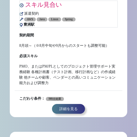
スキル見合い
派遣契約
AWS
Java
Linux
Spring
豊洲駅
契約期間
8月頭～（※8月中旬や9月からのスタートも調整可能）
必須スキル
PMO、またはPM/PLとしてのプロジェクト管理サポート実
務経験 各種計画書（テスト計画、移行計画など）の作成経
験 他チームや顧客、ベンダーとの高いコミュニケーション
能力および調整力
こだわり条件：
9時台始業
詳細を見る