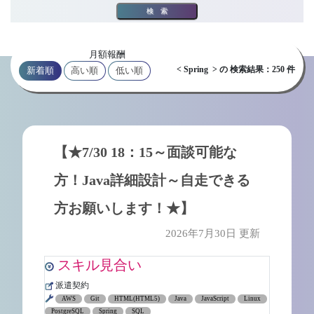
検索
月額報酬
< Spring > の 検索結果：250 件
新着順
高い順
低い順
【★7/30 18：15～面談可能な
方！Java詳細設計～自走できる
方お願いします！★】
2026年7月30日 更新
スキル見合い
派遣契約
AWS
Git
HTML(HTML5)
Java
JavaScript
Linux
PostgreSQL
Spring
SQL