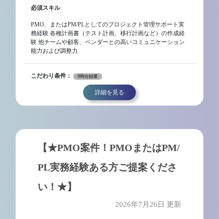
必須スキル
PMO、またはPM/PLとしてのプロジェクト管理サポート実
務経験 各種計画書（テスト計画、移行計画など）の作成経
験 他チームや顧客、ベンダーとの高いコミュニケーション
能力および調整力
こだわり条件：
9時台始業
詳細を見る
【★PMO案件！PMOまたはPM/
PL実務経験ある方ご提案くださ
い！★】
2026年7月26日 更新