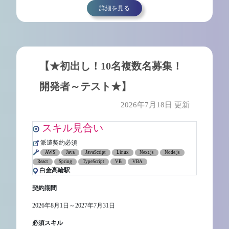
詳細を見る
【★初出し！10名複数名募集！
開発者～テスト★】
2026年7月18日 更新
スキル見合い
派遣契約必須
AWS
Java
JavaScript
Linux
Next.js
Node.js
React
Spring
TypeScript
VB
VBA
白金高輪駅
契約期間
2026年8月1日～2027年7月31日
必須スキル