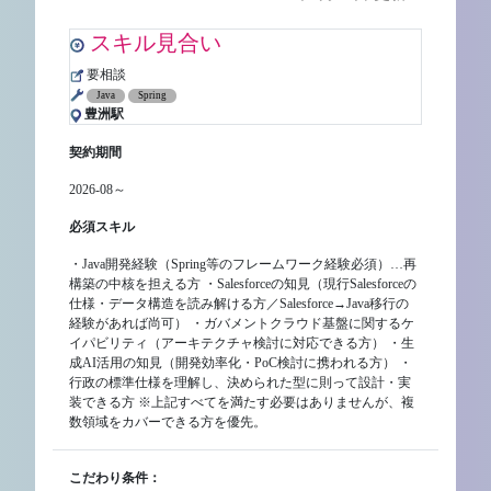
スキル見合い
要相談
Java
Spring
豊洲駅
契約期間
2026-08～
必須スキル
・Java開発経験（Spring等のフレームワーク経験必須）…再
構築の中核を担える方 ・Salesforceの知見（現行Salesforceの
仕様・データ構造を読み解ける方／Salesforce→Java移行の
経験があれば尚可） ・ガバメントクラウド基盤に関するケ
イパビリティ（アーキテクチャ検討に対応できる方） ・生
成AI活用の知見（開発効率化・PoC検討に携われる方） ・
行政の標準仕様を理解し、決められた型に則って設計・実
装できる方 ※上記すべてを満たす必要はありませんが、複
数領域をカバーできる方を優先。
こだわり条件：