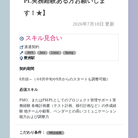
PL実務経験ある方お願いしま
す！★】
2026年7月18日 更新
スキル見合い
派遣契約
AWS
Java
Linux
Spring
豊洲駅
契約期間
8月頭～（※8月中旬や9月からのスタートも調整可能）
必須スキル
PMO、またはPM/PLとしてのプロジェクト管理サポート実
務経験 各種計画書（テスト計画、移行計画など）の作成経
験 他チームや顧客、ベンダーとの高いコミュニケーション
能力および調整力
こだわり条件：
9時台始業