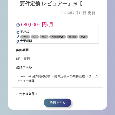
要件定義 レビュアー」@【
2026年7月18日 更新
680,000~ 円/月
要相談
AWS
Git
Java
PostgreSQL
Spring
SQL
大手町駅
契約期間
8月～長期
必須スキル
・Java(Spring)の開発経験 ・要件定義～の業務経験 ・チーム
リーダー経験
こだわり条件：
詳細を見る