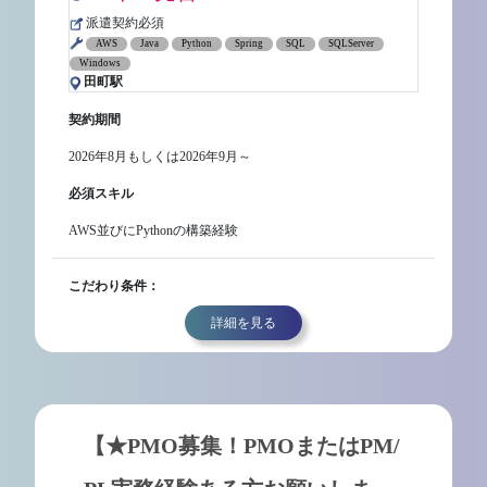
派遣契約必須
AWS
Java
Python
Spring
SQL
SQLServer
Windows
田町駅
契約期間
2026年8月もしくは2026年9月～
必須スキル
AWS並びにPythonの構築経験
こだわり条件：
詳細を見る
【★PMO募集！PMOまたはPM/