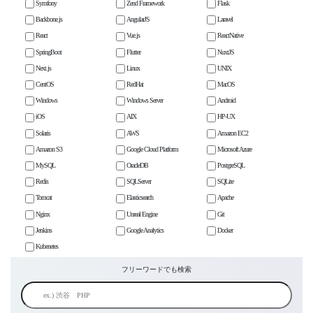
Symfony
Zend Framework
Flask
Backbone.js
AngularJS
Laravel
React
Vue.js
ReactNative
SpringBoot
Flutter
NuxtJS
Next.js
Linux
UNIX
CentOS
RedHat
MacOS
Windows
Windows Server
Android
iOS
AIX
HP-UX
Solaris
AWS
Amazon EC2
Amazon S3
Google Cloud Platform
Microsoft Azure
MySQL
OracleDB
PostgreSQL
Redis
SQLServer
SQLite
Tomcat
Elasticsearch
Apache
Nginx
Unreal Engine
Git
Jenkins
Google Analytics
Docker
Kubenetes
フリーワードでも検索