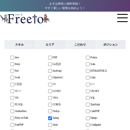
まずは簡単に無料登録！
今すぐ新しい冒険を始めよう！
スキル
エリア
こだわり
ポジション
Java
PHP
Python
Ruby
Go言語
Scala
Perl
JavaScript
HTML(HTML5)
Swift
Objective-C
Unity
C言語
C#
C++
VC++
C#.NET
VB.NET
VB
VBA
SQL
PL/SQL
COBOL
TypeScript
AndroidJava
Node.js
CakePHP
Ruby on Rails
Spring
Django
FuelPHP
Struts
CodeIgniter